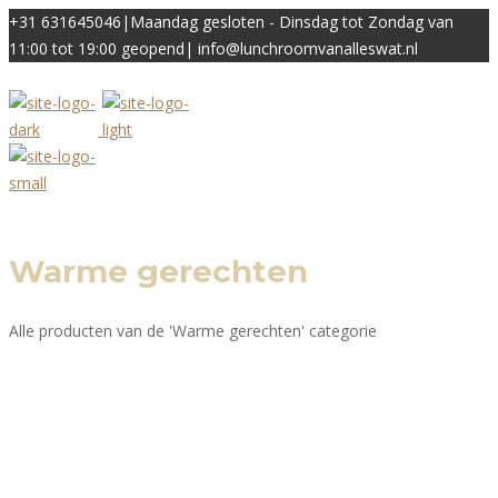
+31 631645046
|
Maandag gesloten - Dinsdag tot Zondag van
11:00 tot 19:00 geopend
|
info@lunchroomvanalleswat.nl
Warme gerechten
Alle producten van de 'Warme gerechten' categorie