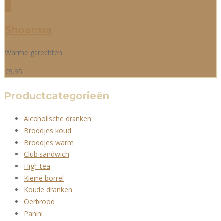
Shoarma
Warme gerechten
€
9.95
Productcategorieën
Alcoholische dranken
Broodjes koud
Broodjes warm
Club sandwich
High tea
Kleine borrel
Koude dranken
Oerbrood
Panini