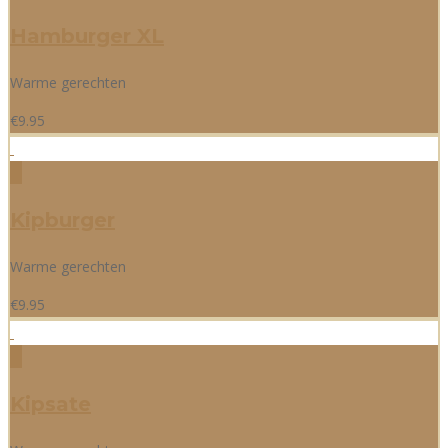
Hamburger XL
Warme gerechten
€
9.95
Kipburger
Warme gerechten
€
9.95
Kipsate