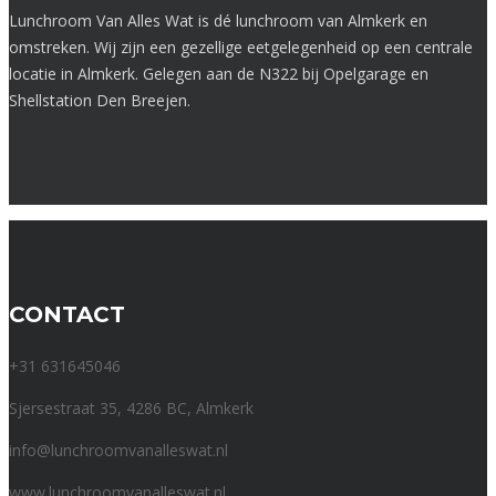
Lunchroom Van Alles Wat is dé lunchroom van Almkerk en
omstreken. Wij zijn een gezellige eetgelegenheid op een centrale
locatie in Almkerk. Gelegen aan de N322 bij Opelgarage en
Shellstation Den Breejen.
CONTACT
+31 631645046
Sjersestraat 35, 4286 BC, Almkerk
info@lunchroomvanalleswat.nl
www.lunchroomvanalleswat.nl